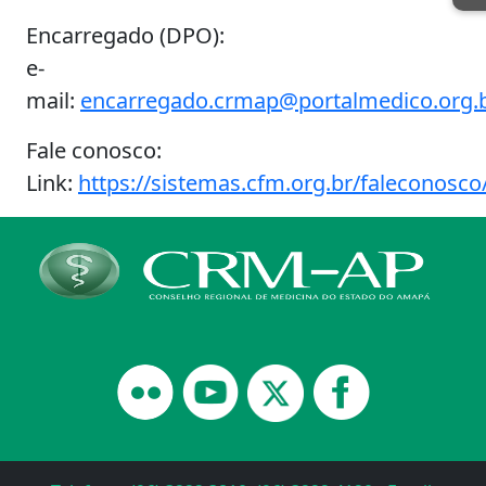
Encarregado (DPO):
e-
mail:
encarregado.crmap@portalmedico.org.
Fale conosco:
Link:
https://sistemas.cfm.org.br/faleconosco