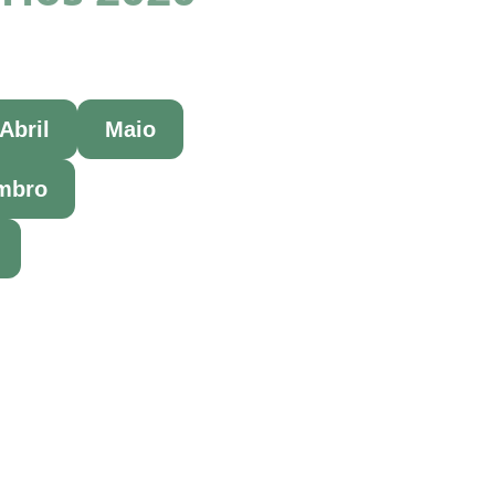
Abril
Maio
mbro