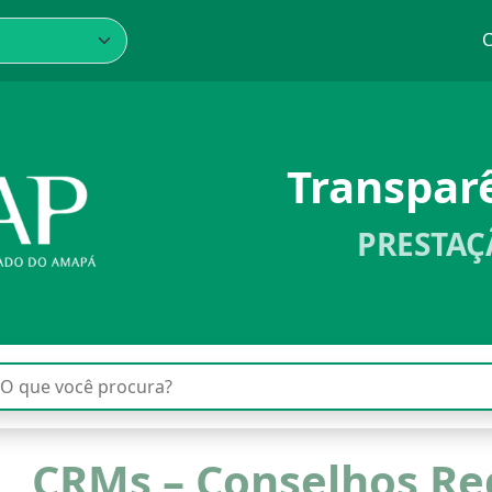
C
Transpar
PRESTAÇ
CRMs – Conselhos Re